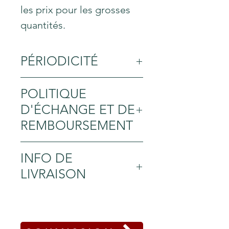
les prix pour les grosses
quantités.
PÉRIODICITÉ
Toute l'année.
POLITIQUE
D'ÉCHANGE ET DE
REMBOURSEMENT
Politique d'échange et de
INFO DE
remboursement. Informez
LIVRAISON
vos visiteurs des
conditions d'échange et
Condition de livraison.
de remboursement des
Idéal pour ajouter
articles qu'ils achètent sur
davantage de détails sur